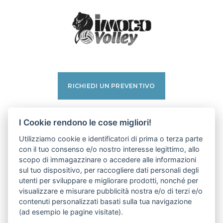
RICHIEDI UN PREVENTIVO
facebook
I Cookie rendono le cose migliori!
instagram
Utilizziamo cookie e identificatori di prima o terza parte
linkedin
con il tuo consenso e/o nostro interesse legittimo, allo
pinterest
scopo di immagazzinare o accedere alle informazioni
youtube
sul tuo dispositivo, per raccogliere dati personali degli
utenti per sviluppare e migliorare prodotti, nonché per
visualizzare e misurare pubblicità nostra e/o di terzi e/o
PRIVACY POLICY
contenuti personalizzati basati sulla tua navigazione
COOKIE POLICY
(ad esempio le pagine visitate).
IMPOSTAZIONI COOKIE