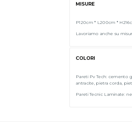
MISURE
P120cm * L200cm * H216
Lavoriamo anche su misur
COLORI
Pareti Pv Tech: cemento g
antracite, pietra corda, p
Pareti Tecnic Laminate: ner