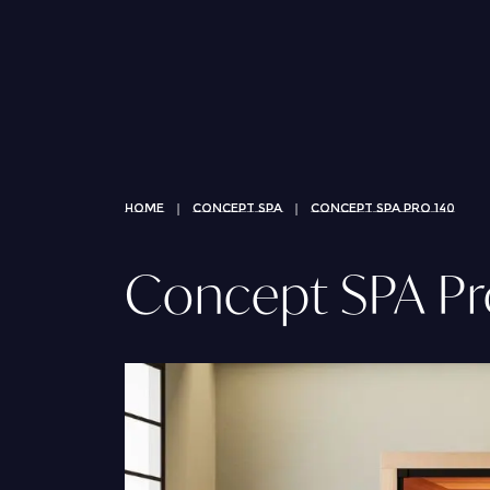
Doccia bagno turco multifunzione
Concept SPA
Saune
OUR WORLD
Doccia Infrarossi
|
|
HOME
CONCEPT SPA
CONCEPT SPA PRO 140
Chi siamo
Hammam
Concept SPA Pr
Da vasca a doccia
Mini piscine
Vasca fredda
Pannelli di rivestimento
Vasche idromassaggio
Partnership
Angoli doccia