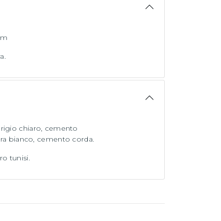
cm
a.
rigio chiaro, cemento
ietra bianco, cemento corda.
o tunisi.