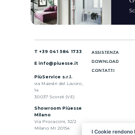
Sc
T +39 041 584 1733
assistenza
download
E info@piuesse.it
CONTATTI
PiùService s.r.l.
via Maestri del Lavoro,
14
30037 Scorzè (VE)
Showroom Piùesse
Milano
Via Procaccini, 32/2
Milano MI 20154
I Cookie rendono l