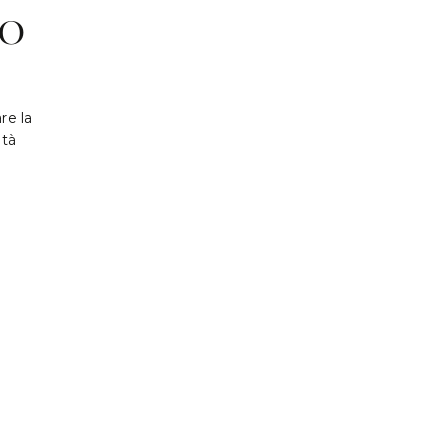
RO
re la
ità