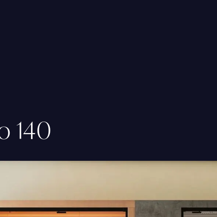
I NOSTRI MUST
DRY FLOATING
Scopri
DOCCIA BAGNO TURCO
o 140
MULTIFUNZIONE
Scopri
H
SAUNE
Scopri