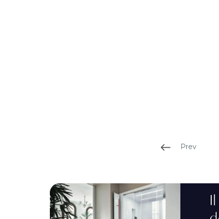
Prev
I
d