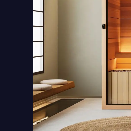
Moduli sanitari
Vasche ad accesso agevolato
Kit bagno turco
Dry Floating
Accessori