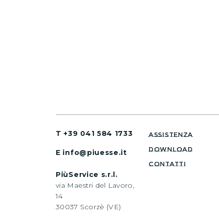
T +39 041 584 1733
assistenza
download
E info@piuesse.it
CONTATTI
PiùService s.r.l.
via Maestri del Lavoro,
14
30037 Scorzè (VE)