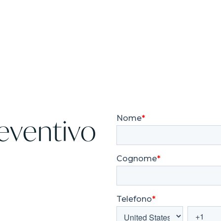
I NOSTRI MUST
DRY FLOATING
Scopri
DOCCIA BAGNO TURCO
reventivo
MULTIFUNZIONE
Scopri
H
SAUNE
Scopri