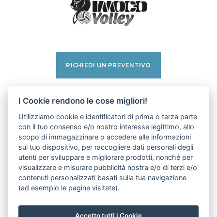
RICHIEDI UN PREVENTIVO
facebook
I Cookie rendono le cose migliori!
instagram
Utilizziamo cookie e identificatori di prima o terza parte
linkedin
con il tuo consenso e/o nostro interesse legittimo, allo
pinterest
scopo di immagazzinare o accedere alle informazioni
youtube
sul tuo dispositivo, per raccogliere dati personali degli
utenti per sviluppare e migliorare prodotti, nonché per
visualizzare e misurare pubblicità nostra e/o di terzi e/o
PRIVACY POLICY
contenuti personalizzati basati sulla tua navigazione
COOKIE POLICY
(ad esempio le pagine visitate).
IMPOSTAZIONI COOKIE
POWERED BY LINKNESS
Accetto tutti i Cookie