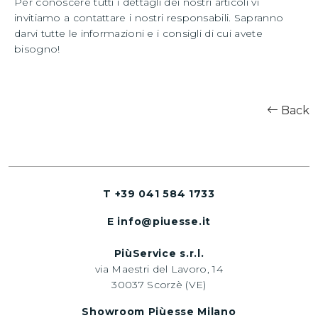
Per conoscere tutti i dettagli dei nostri articoli vi
invitiamo a contattare i nostri responsabili. Sapranno
darvi tutte le informazioni e i consigli di cui avete
bisogno!
Back
T +39 041 584 1733
E info@piuesse.it
PiùService s.r.l.
via Maestri del Lavoro, 14
30037 Scorzè (VE)
Showroom Piùesse Milano