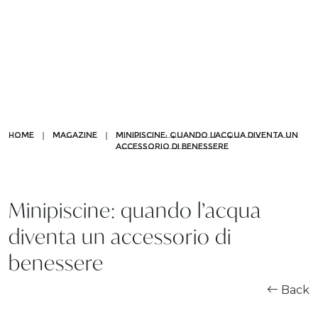
OUR WORLD
|
|
HOME
MAGAZINE
MINIPISCINE: QUANDO L’ACQUA DIVENTA UN
ACCESSORIO DI BENESSERE
Chi siamo
Da vasca a doccia
Minipiscine: quando l’acqua
diventa un accessorio di
Pannelli di rivestimento
benessere
Partnership
Back