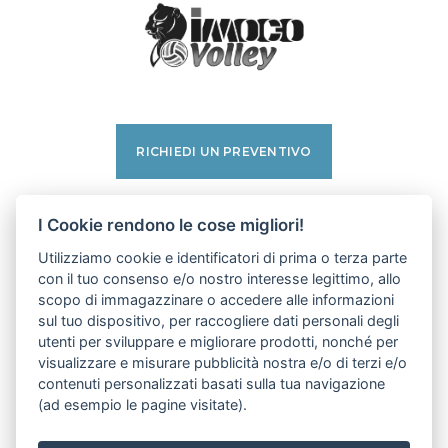
RICHIEDI UN PREVENTIVO
facebook
I Cookie rendono le cose migliori!
instagram
Utilizziamo cookie e identificatori di prima o terza parte
linkedin
con il tuo consenso e/o nostro interesse legittimo, allo
pinterest
scopo di immagazzinare o accedere alle informazioni
youtube
sul tuo dispositivo, per raccogliere dati personali degli
utenti per sviluppare e migliorare prodotti, nonché per
visualizzare e misurare pubblicità nostra e/o di terzi e/o
PRIVACY POLICY
contenuti personalizzati basati sulla tua navigazione
COOKIE POLICY
(ad esempio le pagine visitate).
IMPOSTAZIONI COOKIE