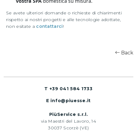
vostra SPA
domestica su misura.
Se avete ulteriori domande o richieste di chiarimenti
rispetto ai nostri progetti e alle tecnologie adottate,
non esitate a
contattarci
!
Back
T +39 041 584 1733
E info@piuesse.it
PiùService s.r.l.
via Maestri del Lavoro, 14
30037 Scorzè (VE)