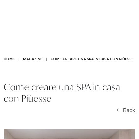
OUR WORLD
|
|
HOME
MAGAZINE
COME CREARE UNA SPA IN CASA CON PIÙESSE
Chi siamo
Come creare una SPA in casa
Da vasca a doccia
con Piùesse
Pannelli di rivestimento
Back
Partnership