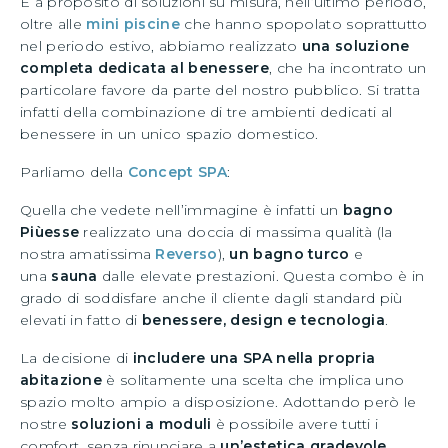
E a proposito di soluzioni su misura, nell’ultimo periodo,
oltre alle
mini piscine
che hanno spopolato soprattutto
nel periodo estivo, abbiamo realizzato
una soluzione
completa dedicata al benessere
, che ha incontrato un
particolare favore da parte del nostro pubblico. Si tratta
infatti della combinazione di tre ambienti dedicati al
benessere in un unico spazio domestico.
Parliamo della
Concept SPA
:
Quella che vedete nell’immagine è infatti un
bagno
Piùesse
realizzato una doccia di massima qualità (la
nostra amatissima
Reverso
),
un bagno turco
e
una
sauna
dalle elevate prestazioni. Questa combo è in
grado di soddisfare anche il cliente dagli standard più
elevati in fatto di
benessere, design e tecnologia
.
La decisione di
includere una SPA nella propria
abitazione
è solitamente una scelta che implica uno
spazio molto ampio a disposizione. Adottando però le
nostre
soluzioni a moduli
è possibile avere tutti i
comfort, senza rinunciare a
un’estetica gradevole
,