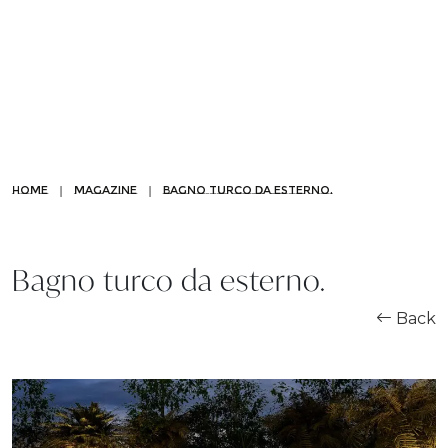
OUR WORLD
|
|
HOME
MAGAZINE
BAGNO TURCO DA ESTERNO.
Chi siamo
Bagno turco da esterno.
Da vasca a doccia
Back
Pannelli di rivestimento
Partnership